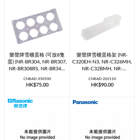
樂聲牌雪櫃蛋格 (可放8隻
樂聲牌雪櫃蛋格架 (NR-
蛋) (NR-BR304, NR-BR307,
C320EH-N3, NR-C326MH,
NR-BR308RS, NR-BR344,
NR-C32BMH, NR-
NR-BR347, NR-
C370EH-N3, NR-C370EH-
CNRAD-350530
CNRAD-202110
BR348DKHK, NR-
T3, NR-C376MH, NR-
HK$75.00
HK$90.00
BR348RSHK, NR-BT264,
C376MX, NR-C37BMH)
NR-BT266, RR-BT266)