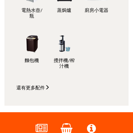
電熱水壺/
蒸焗爐
廚房小電器
瓶
麵包機
攪拌機/榨
汁機
還有更多
配件