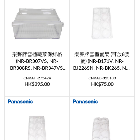
樂聲牌雪櫃蔬菜保鮮格
樂聲牌雪櫃蛋架 (可放8隻
(NR-BR307VS, NR-
蛋) (NR-B171V, NR-
BR308RS, NR-BR347VS,
BJ226SN, NR-BK265, NR-
NR-BR348RSHK, NR-
BK266, NR-BK305, NR-
CNRAH-275424
CNRAD-323180
BU303, NR-BU343)
BK306, NR-BK345, NR-
HK$295.00
HK$75.00
BK346, NR-BL267VE, NR-
BL268PE, NR-BL307NE,
NR-BL308PE, NR-
BL347NE, NR-BL348PE)