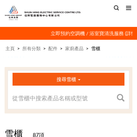
立即預約空調機 / 浴室寶清洗服務 (
詳情
)
主頁
>
所有分類
>
配件
>
家廚產品
>
雪櫃
×
搜尋雪櫃
雪櫃
87項