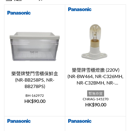
樂聲牌雪櫃燈膽 (220V)
樂聲牌雙門雪櫃保鮮盒
(NR-BW464, NR-C326MH,
(NR-BB258PS, NR-
NR-C32BMH, NR-
BB278PS)
C373MH, NR-C373MX,
暫無存貨
NR-C376MH, NR-
BH-162972
CNRAG-145270
HK$90.00
C376MX, NR-C37BMH,
HK$90.00
NR-D471NC, NR-E411AH,
NR-F461AH, NR-F461AX,
NR-F500TX)