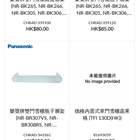
(NR-BK265, NR-BK266,
(NR-BK265, NR-BK266,
NR-BK305, NR-BK306,
NR-BK305, NR-BK306,
NR-BK345, NR-BK346)
NR-BK345, NR-BK346)
CNRAD-359100
CNRAD-359120
HK$80.00
HK$85.00
樂聲牌雙門雪櫃瓶子層架
德格內置式單門雪櫃蔬果
(NR-BR307VS, NR-
格 (TFI 130D(HK))
BR308RS, NR-
BR348RSHK, NR-BU303,
CNRAD-343361
81693059
NR-BU343)