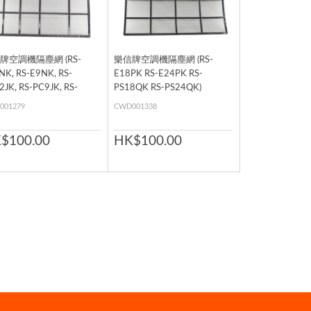
牌空調機隔塵網 (RS-
樂信牌空調機隔塵網 (RS-
NK, RS-E9NK, RS-
E18PK RS-E24PK RS-
2JK, RS-PC9JK, RS-
PS18QK RS-PS24QK)
2MK, RS-PS12NK, RS-
001279
CWD001338
MK, RS-PS9NK, RS-
NK, RS-V12NW, RS-
$100.00
HK$100.00
PK, RS-V12PW, RS-
W, RS-V7PW, RS-V7PW-
RS-V9NK, RS-V9NW, RS-
K, RS-V9PW, RS-V9PK-2,
V9PW)