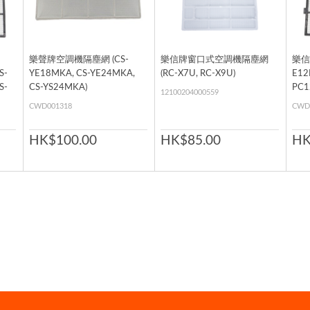
樂聲牌空調機隔塵網 (CS-
樂信牌窗口式空調機隔塵網
樂信
S-
YE18MKA, CS-YE24MKA,
(RC-X7U, RC-X9U)
E12
S-
CS-YS24MKA)
PC1
12100204000559
, S-
PS1
CWD001318
CWD
S-
PS9
 CS-
V12
HK$100.00
HK$85.00
HK
S-
V12
-
V7N
2, 
S-
V9P
CS-
RS-
 CS-
S-
S-
CS-
CS-
CS-
CS-
,