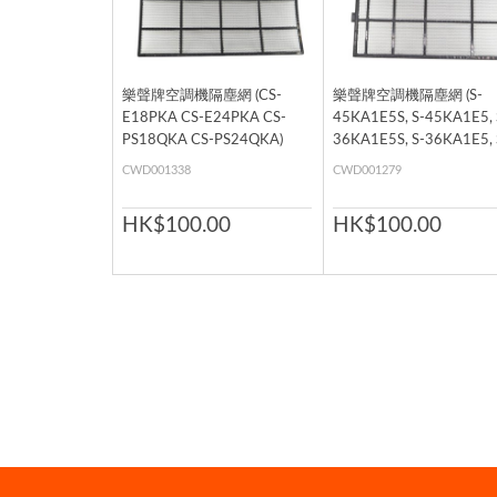
樂聲牌空調機隔塵網 (CS-
樂聲牌空調機隔塵網 (S-
E18PKA CS-E24PKA CS-
45KA1E5S, S-45KA1E5, 
PS18QKA CS-PS24QKA)
36KA1E5S, S-36KA1E5, 
28MK2E5A, S-28KA1E5S
CWD001338
CWD001279
28KA1E5, S-22KA1E5S, 
22KA1E5, CS-Z25TKEW,
HK$100.00
HK$100.00
V9PWA-2, CS-V9PWA, C
V9PKA-2, CS-V9PKA, CS
V9NWA, CS-V9NKA, CS-
V7PWA-2, CS-V7PWA, C
V7NWA, CS-V12PWA-2, 
V12PWA, CS-V12PKA-2,
V12PKA, CS-V12NWA, C
V12NKA, CS-S9PKZW, C
S9NKZW, CS-S12PKZW, 
S12NKZW, CS-PS9NKA, 
PS9MKA, CS-PS12NKA, 
PS12MKA, CS-PC9JKH, 
PC12MKH, CS-PC12JKH